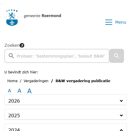
Ga naar de inhoud van deze pagina
Ga naar het zoeken
Ga naar het menu
Menu
Zoeken
U bevindt zich hier:
Home
Vergaderingen
B&W vergadering publicatie
A
A
A
2026
2025
2024