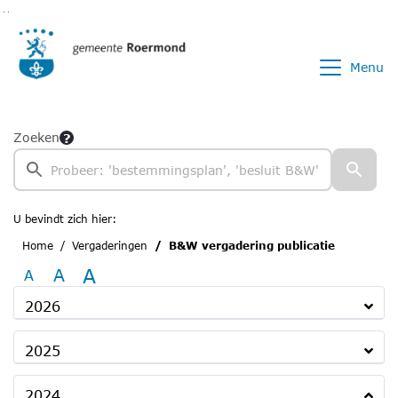
Ga naar de inhoud van deze pagina
Ga naar het zoeken
Ga naar het menu
Menu
Zoeken
U bevindt zich hier:
Home
Vergaderingen
B&W vergadering publicatie
A
A
A
2026
2025
2024