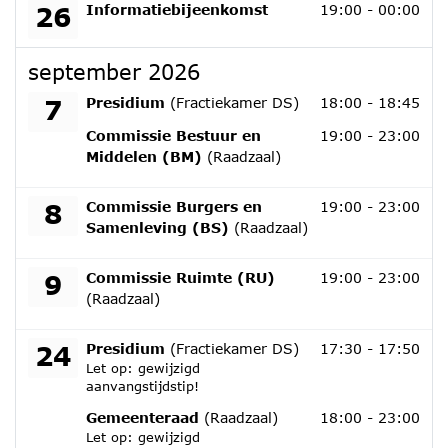
woensdag 26 augustus 2026
26
Informatiebijeenkomst
19:00 - 00:00
september 2026
maandag 7 september 2026
7
Presidium
(Fractiekamer DS)
18:00 - 18:45
maandag 7 september 2026
Commissie Bestuur en
19:00 - 23:00
Middelen (BM)
(Raadzaal)
dinsdag 8 september 2026
8
Commissie Burgers en
19:00 - 23:00
Samenleving (BS)
(Raadzaal)
woensdag 9 september 2026
9
Commissie Ruimte (RU)
19:00 - 23:00
(Raadzaal)
donderdag 24 september 2026
24
Presidium
(Fractiekamer DS)
17:30 - 17:50
Let op: gewijzigd
aanvangstijdstip!
donderdag 24 september 2026
Gemeenteraad
(Raadzaal)
18:00 - 23:00
Let op: gewijzigd