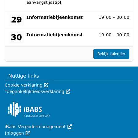
aanvangstijdstip!
dinsdag 29 september 2026
29
Informatiebijeenkomst
19:00 - 00:00
woensdag 30 september 2026
30
Informatiebijeenkomst
19:00 - 00:00
Bekijk kalender
Nuttige links
Cookie verklaring
Deze link wordt in een nieuw venster geopend
Toegankelijkheidsverklaring
Deze link wordt in een nieuw venste
iBabs Vergadermanagement
Deze link wordt in een nieuw venst
Inloggen
Deze link wordt in een nieuw venster geopend