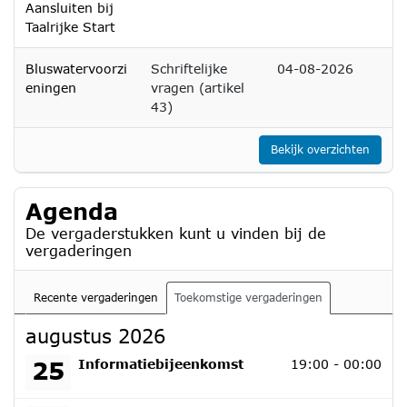
Aansluiten bij
Taalrijke Start
Bluswatervoorzi
Schriftelijke
04-08-2026
eningen
vragen (artikel
43)
Bekijk overzichten
Agenda
De vergaderstukken kunt u vinden bij de
vergaderingen
Recente vergaderingen
Toekomstige vergaderingen
augustus 2026
dinsdag 25 augustus 2026
25
Informatiebijeenkomst
19:00 - 00:00