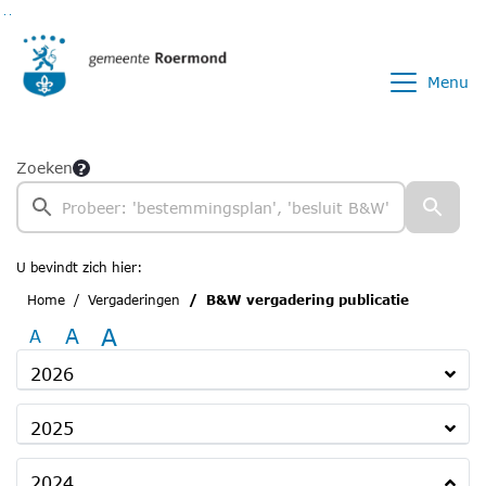
Ga naar de inhoud van deze pagina
Ga naar het zoeken
Ga naar het menu
Menu
Zoeken
U bevindt zich hier:
Home
Vergaderingen
B&W vergadering publicatie
A
A
A
2026
2025
2024