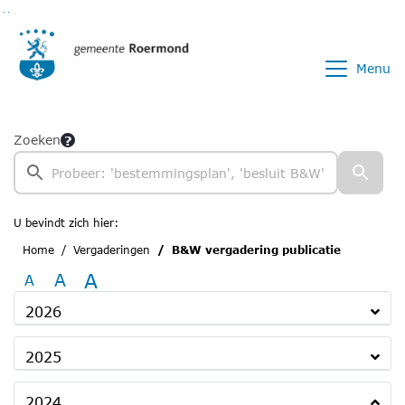
Ga naar de inhoud van deze pagina
Ga naar het zoeken
Ga naar het menu
Menu
Zoeken
U bevindt zich hier:
Home
Vergaderingen
B&W vergadering publicatie
A
A
A
2026
2025
2024