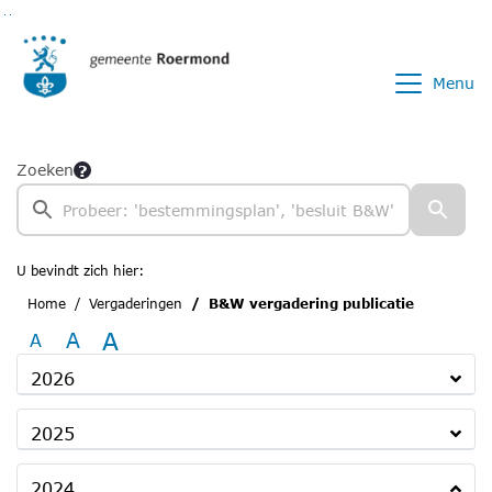
Ga naar de inhoud van deze pagina
Ga naar het zoeken
Ga naar het menu
Menu
Zoeken
U bevindt zich hier:
Home
Vergaderingen
B&W vergadering publicatie
A
A
A
2026
2025
2024