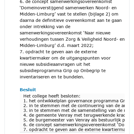
6. de concept samenwerkingsovereenkomst
‘Domeinoverstijgend samenwerken Noord- en
Midden-Limburg’ vast te stellen (bijlage 2) om
daarna de definitieve overeenkomst aan te gaan
onder intrekking van de
samenwerkingsovereenkomst ‘Naar nieuwe
verhoudingen tussen Zorg & Veiligheid Noord- en
Midden-Limburg’ d.d. maart 2022;
7. opdracht te geven aan de externe
kwartiermaker om de uitgangspunten voor
nieuwe subsidieaanvragen uit het
subsidieprogramma Grip op Onbegrip te
inventariseren en te bundelen.
Besluit
Het college heeft besloten:
1. het ontwikkelplan governance programma Grip op
2. in te stemmen met de continuering van de amba
3. in te stemmen met de samenstelling van de nieu
4. de gemeente Venray met terugwerkende kracht va
5. de burgemeester van Venray als bestuurlijk port
6. de concept samenwerkingsovereenkomst ‘Domeino
7. opdracht te geven aan de externe kwartiermaker