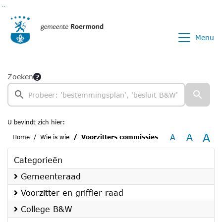
Ga naar de inhoud van deze pagina
Ga naar het zoeken
Ga naar het menu
Menu
Zoeken
U bevindt zich hier:
A
A
A
Home
Wie is wie
Voorzitters commissies
Categorieën
Gemeenteraad
Voorzitter en griffier raad
College B&W