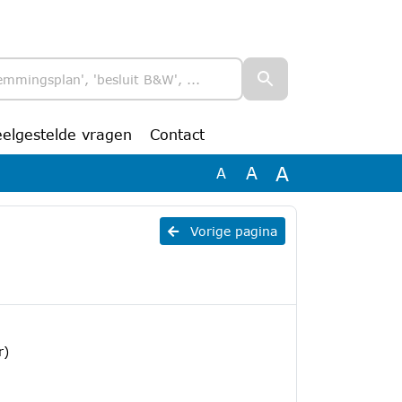
eelgestelde vragen
Contact
A
A
A
Vorige pagina
r)