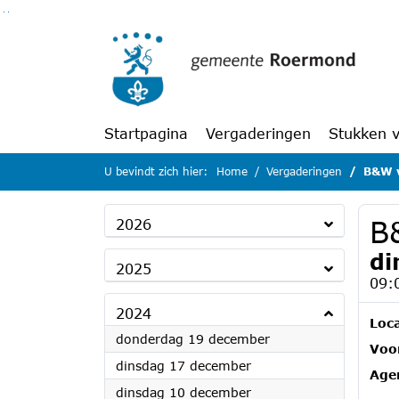
Ga naar de inhoud van deze pagina
Ga naar het zoeken
Ga naar het menu
Startpagina
Vergaderingen
Stukken 
U bevindt zich hier:
Home
Vergaderingen
B&W v
B
2026
di
2025
09:
2024
Loca
2024
donderdag 19 december
Voor
2024
dinsdag 17 december
Age
2024
dinsdag 10 december