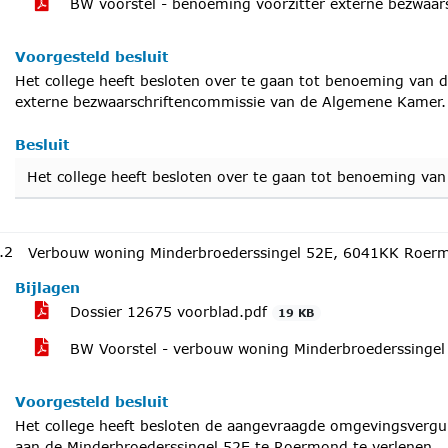
BW voorstel - benoeming voorzitter externe bezwaa
Voorgesteld besluit
Het college heeft besloten over te gaan tot benoeming van d
externe bezwaarschriftencommissie van de Algemene Kamer.
Besluit
Het college heeft besloten over te gaan tot benoeming va
.2
Verbouw woning Minderbroederssingel 52E, 6041KK Roer
Bijlagen
Dossier 12675 voorblad.pdf
19 KB
BW Voorstel - verbouw woning Minderbroederssinge
Voorgesteld besluit
Het college heeft besloten de aangevraagde omgevingsverg
aan de Minderbroederssingel 52E te Roermond te verlenen.