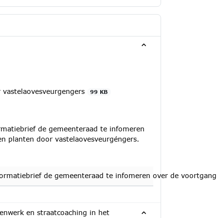
 vastelaovesveurgengers
99 KB
ormatiebrief de gemeenteraad te infomeren
n planten door vastelaovesveurgéngers.
nformatiebrief de gemeenteraad te infomeren over de voortga
renwerk en straatcoaching in het