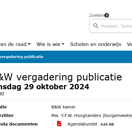
Zoeken
van de raad
Wie is wie
Scholen en onderwijs
V
ergadering publicatie
&W vergadering publicatie
nsdag 29 oktober 2024
00
tie
B&W kamer
zitter
Mw. Y.F.W. Hoogtanders (burgemeeste
nda documenten
Agendabundel
626 KB