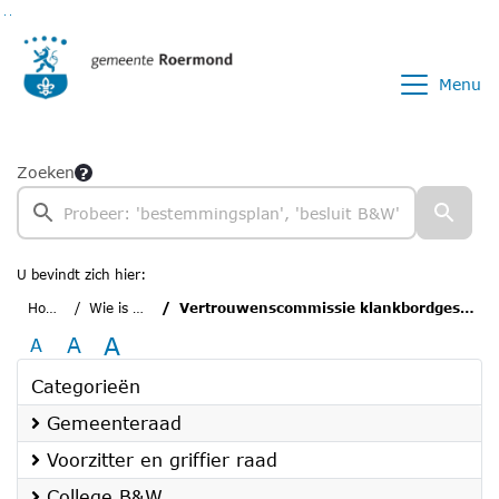
Ga naar de inhoud van deze pagina
Ga naar het zoeken
Ga naar het menu
Menu
Zoeken
U bevindt zich hier:
Home
Wie is wie
Vertrouwenscommissie klankbordgesprek
A
A
A
Categorieën
Gemeenteraad
Voorzitter en griffier raad
College B&W