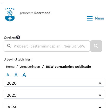
Ga naar de inhoud van deze pagina
Ga naar het zoeken
Ga naar het menu
Menu
Zoeken
U bevindt zich hier:
Home
Vergaderingen
B&W vergadering publicatie
A
A
A
2026
2025
2024