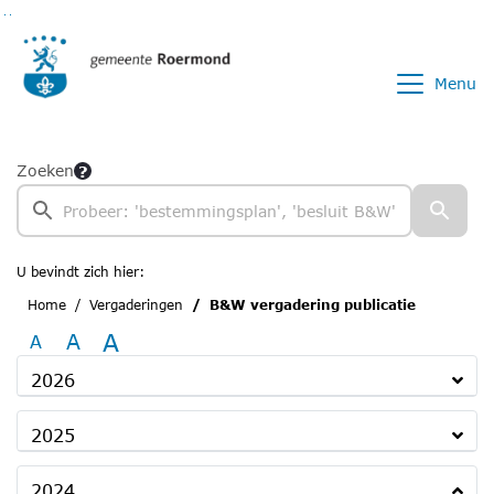
Ga naar de inhoud van deze pagina
Ga naar het zoeken
Ga naar het menu
Menu
Zoeken
U bevindt zich hier:
Home
Vergaderingen
B&W vergadering publicatie
A
A
A
2026
2025
2024