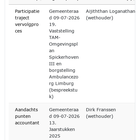
Participatie
Gemeenteraa
Aijiththan Loganathan
traject
d 09-07-2026
(wethouder)
vervolgpro
19.
ces
Vaststelling
TAM-
Omgevingspl
an
Spickerhoven
III en
borgstelling
Ambulancezo
rg Limburg
(bespreekstu
k)
Aandachts
Gemeenteraa
Dirk Franssen
punten
d 09-07-2026
(wethouder)
accountant
13.
Jaarstukken
2025