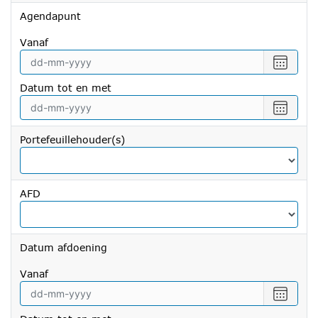
Agendapunt
vanaf
Selecte
een
Datum tot en met
datum
vanaf
Selecte
een
datum
Portefeuillehouder(s)
tot
en
met
AFD
Datum afdoening
vanaf
Selecte
een