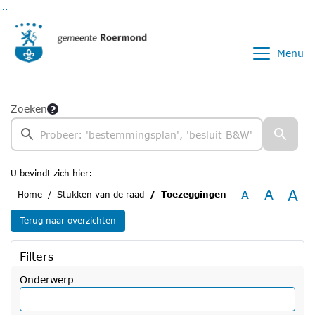
Ga naar de inhoud van deze pagina
Ga naar het zoeken
Ga naar het menu
Menu
Zoeken
U bevindt zich hier:
A
A
A
Home
Stukken van de raad
Toezeggingen
Terug naar overzichten
Filters
Onderwerp