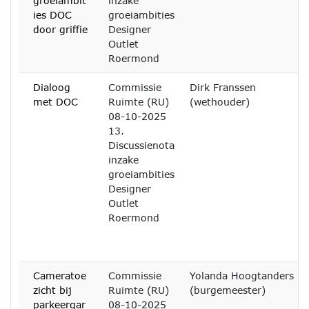
groeiambit
inzake
ies DOC
groeiambities
door griffie
Designer
Outlet
Roermond
Dialoog
Commissie
Dirk Franssen
met DOC
Ruimte (RU)
(wethouder)
08-10-2025
13.
Discussienota
inzake
groeiambities
Designer
Outlet
Roermond
Cameratoe
Commissie
Yolanda Hoogtanders
zicht bij
Ruimte (RU)
(burgemeester)
parkeergar
08-10-2025