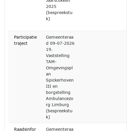
Jaarstukken
2025
(bespreekstu
k)
Participatie
Gemeenteraa
traject
d 09-07-2026
19.
Vaststelling
TAM-
Omgevingspl
an
Spickerhoven
III en
borgstelling
Ambulancezo
rg Limburg
(bespreekstu
k)
Raadsinfor
Gemeenteraa