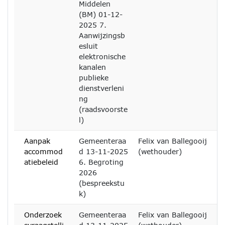
Middelen
(BM) 01-12-
2025 7.
Aanwijzingsb
esluit
elektronische
kanalen
publieke
dienstverleni
ng
(raadsvoorste
l)
Aanpak
Gemeenteraa
Felix van Ballegooij
accommod
d 13-11-2025
(wethouder)
atiebeleid
6. Begroting
2026
(bespreekstu
k)
Onderzoek
Gemeenteraa
Felix van Ballegooij