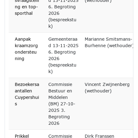
svraagstelli
d 13-11-2025
(wethouder)
ng en top-
6. Begroting
sporthal
2026
(bespreekstu
k)
Aanpak
Gemeenteraa
Marianne Smitsmans-
kraamzorg
d 13-11-2025
Burhenne (wethouder)
ondersteu
6. Begroting
ning
2026
(bespreekstu
k)
Bezoekersa
Commissie
Vincent Zwijnenberg
antallen
Bestuur en
(wethouder)
Cuypershui
Middelen
s
(BM) 27-10-
2025 3.
Begroting
2026
Prikkel
Commissie
Dirk Franssen