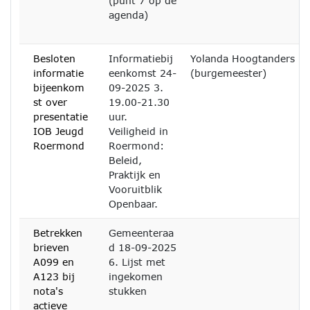
(punt 7 op de
agenda)
Besloten
Informatiebij
Yolanda Hoogtanders
informatie
eenkomst 24-
(burgemeester)
bijeenkom
09-2025 3.
st over
19.00-21.30
presentatie
uur.
IOB Jeugd
Veiligheid in
Roermond
Roermond:
Beleid,
Praktijk en
Vooruitblik
Openbaar.
Betrekken
Gemeenteraa
brieven
d 18-09-2025
A099 en
6. Lijst met
A123 bij
ingekomen
nota's
stukken
actieve