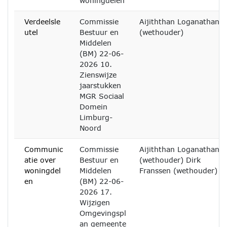
woningdelen
Verdeelsle
Commissie
Aijiththan Loganathan
utel
Bestuur en
(wethouder)
Middelen
(BM) 22-06-
2026 10.
Zienswijze
jaarstukken
MGR Sociaal
Domein
Limburg-
Noord
Communic
Commissie
Aijiththan Loganathan
atie over
Bestuur en
(wethouder) Dirk
woningdel
Middelen
Franssen (wethouder)
en
(BM) 22-06-
2026 17.
Wijzigen
Omgevingspl
an gemeente