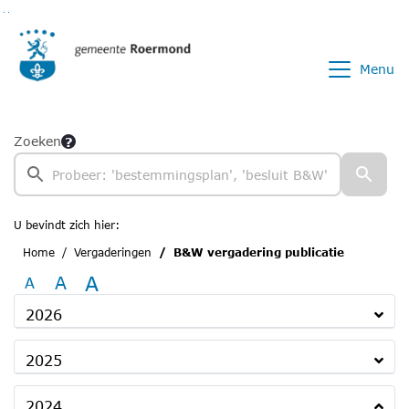
Ga naar de inhoud van deze pagina
Ga naar het zoeken
Ga naar het menu
Menu
Zoeken
U bevindt zich hier:
Home
Vergaderingen
B&W vergadering publicatie
A
A
A
2026
2025
2024