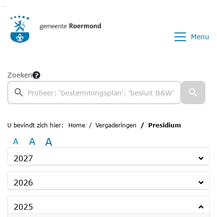
Ga naar de inhoud van deze pagina
Ga naar het zoeken
Ga naar het menu
Menu
Zoeken
U bevindt zich hier:
Home
Vergaderingen
Presidium
A
A
A
2027
2026
2025