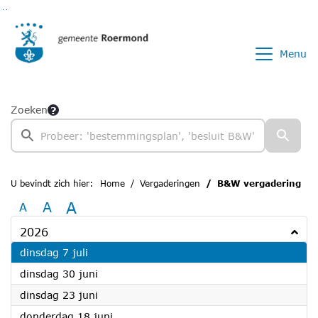
Ga naar de inhoud van deze pagina
Ga naar het zoeken
Ga naar het menu
Menu
Zoeken
U bevindt zich hier:
Home
Vergaderingen
B&W vergadering
A
A
A
2026
2026
dinsdag 7 juli
2026
dinsdag 30 juni
2026
dinsdag 23 juni
2026
donderdag 18 juni