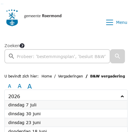
Ga naar de inhoud van deze pagina
Ga naar het zoeken
Ga naar het menu
Menu
Zoeken
U bevindt zich hier:
Home
Vergaderingen
B&W vergadering
A
A
A
2026
2026
dinsdag 7 juli
2026
dinsdag 30 juni
2026
dinsdag 23 juni
2026
donderdag 18 juni