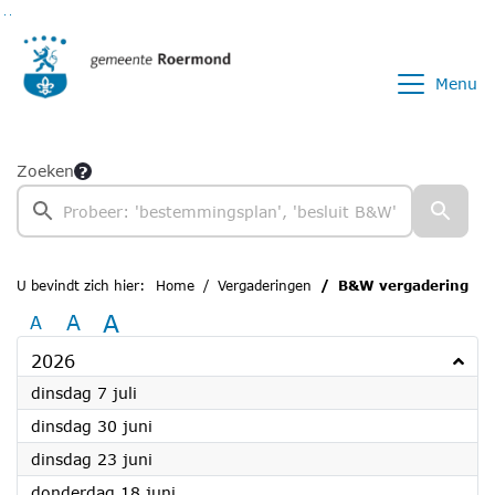
Ga naar de inhoud van deze pagina
Ga naar het zoeken
Ga naar het menu
Menu
Zoeken
U bevindt zich hier:
Home
Vergaderingen
B&W vergadering
A
A
A
2026
2026
dinsdag 7 juli
2026
dinsdag 30 juni
2026
dinsdag 23 juni
2026
donderdag 18 juni