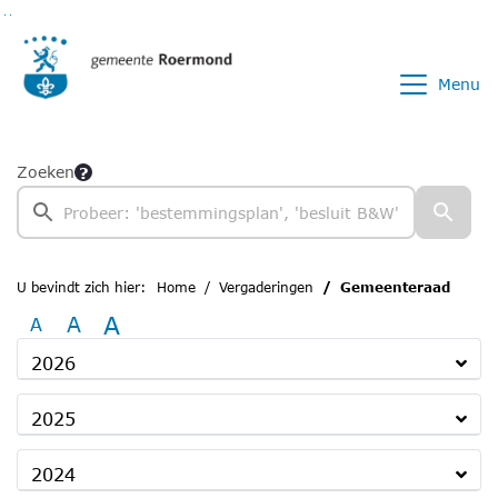
Ga naar de inhoud van deze pagina
Ga naar het zoeken
Ga naar het menu
Menu
Zoeken
U bevindt zich hier:
Home
Vergaderingen
Gemeenteraad
A
A
A
2026
2025
2024