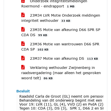
Onderzoek integriteitsmeldingen
Roermond - eindrapport
1 MB
23M34 LVR Motie Onderzoek meldingen
integriteit wethouder
33 KB
23M35 Motie van afkeuring D66 SPR SP
CDA DS
99 KB
23M36 Motie van wantrouwen D66 SPR
CDA SP
102 KB
23M37 Motie van afkeuring DS
113 KB
Verklaring wethouder Zwijnenberg in
raadsvergadering (maar alleen het gesproken
woord telt)
86 KB
Besluit
Raadslid Carla de Groot (GL) neemt om persoonlijke
Behandeling van dit onderwerp begint met een orde
Voor 19: LVR (11), GL (4), VVD (2) en PvdA (2).
Tegen 10: CDA (3), DS (3), SPR 1, D66 2 en SP 1.