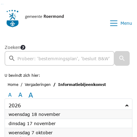
Ga naar de inhoud van deze pagina
Ga naar het zoeken
Ga naar het menu
Menu
Zoeken
U bevindt zich hier:
Home
Vergaderingen
Informatiebijeenkomst
A
A
A
2026
2026
woensdag 18 november
2026
dinsdag 17 november
2026
woensdag 7 oktober