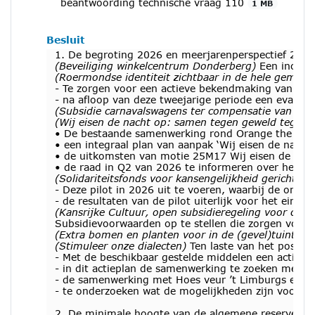
beantwoording technische vraag 110
1 MB
Besluit
1. De begroting 2026 en meerjarenperspectief 2027-
(Beveiliging winkelcentrum Donderberg)
Een inciden
(Roermondse identiteit zichtbaar in de hele gemeen
- Te zorgen voor een actieve bekendmaking van dit i
- na afloop van deze tweejarige periode een evaluat
(Subsidie carnavalswagens ter compensatie van hog
(Wij eisen de nacht op: samen tegen geweld tegen
• De bestaande samenwerking rond Orange the Worl
• een integraal plan van aanpak ‘Wij eisen de nach
• de uitkomsten van motie 25M17 Wij eisen de nac
• de raad in Q2 van 2026 te informeren over het pl
(Solidariteitsfonds voor kansengelijkheid gericht op
- Deze pilot in 2026 uit te voeren, waarbij de onder
- de resultaten van de pilot uiterlijk voor het eind
(Kansrijke Cultuur, open subsidieregeling voor cultur
Subsidievoorwaarden op te stellen die zorgen voor e
(Extra bomen en planten voor in de (gevel)tuintjes)
(Stimuleer onze dialecten)
Ten laste van het positie
- Met de beschikbaar gestelde middelen een actiepl
- in dit actieplan de samenwerking te zoeken met vers
- de samenwerking met Hoes veur ’t Limburgs en pr
- te onderzoeken wat de mogelijkheden zijn voor tw
2. De minimale hoogte van de algemene reserve vast