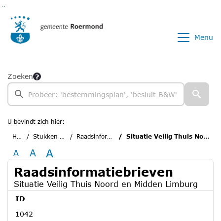
Ga naar de inhoud van deze pagina
Ga naar het zoeken
Ga naar het menu
Menu
Zoeken
U bevindt zich hier:
Home
Stukken van de raad
Raadsinformatiebrieven
Situatie Veilig Thuis Noord en Midden Limburg
A
A
A
Raadsinformatiebrieven
Situatie Veilig Thuis Noord en Midden Limburg
ID
1042