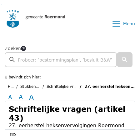
Ga naar de inhoud van deze pagina
Ga naar het zoeken
Ga naar het menu
Menu
Zoeken
U bevindt zich hier:
Home
Stukken van de raad
Schriftelijke vragen (artikel 43)
27. eerherstel heksenvervolgingen Roermond
A
A
A
Schriftelijke vragen (artikel
43)
27. eerherstel heksenvervolgingen Roermond
ID