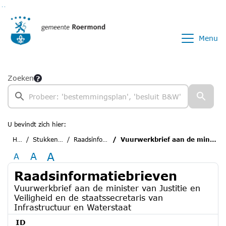
Ga naar de inhoud van deze pagina
Ga naar het zoeken
Ga naar het menu
Menu
Zoeken
U bevindt zich hier:
Home
Stukken van de raad
Raadsinformatiebrieven
Vuurwerkbrief aan de minister van Justitie en Veiligheid en de staatssecretaris van Infrastructuur en Waterstaat
A
A
A
Raadsinformatiebrieven
Vuurwerkbrief aan de minister van Justitie en
Veiligheid en de staatssecretaris van
Infrastructuur en Waterstaat
ID