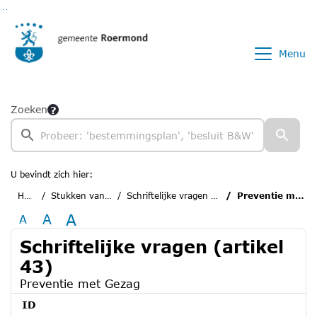
Ga naar de inhoud van deze pagina
Ga naar het zoeken
Ga naar het menu
Menu
Zoeken
U bevindt zich hier:
Home
Stukken van de raad
Schriftelijke vragen (artikel 43)
Preventie met Gezag
A
A
A
Schriftelijke vragen (artikel
43)
Preventie met Gezag
ID