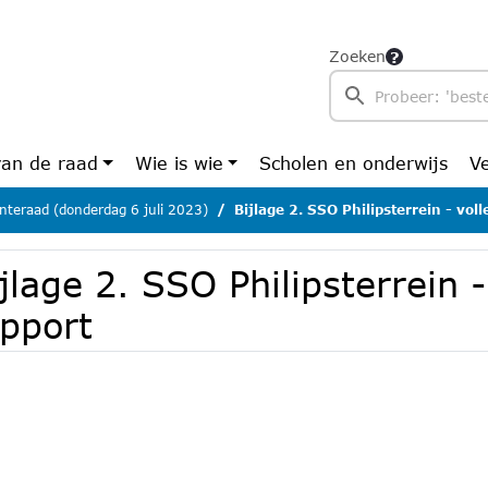
Zoeken
van de raad
Wie is wie
Scholen en onderwijs
V
teraad (donderdag 6 juli 2023)
Bijlage 2. SSO Philipsterrein - voll
jlage 2. SSO Philipsterrein -
apport