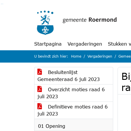
Ga naar de inhoud van deze pagina
Ga naar het zoeken
Ga naar het menu
Startpagina
Vergaderingen
Stukken 
U bevindt zich hier:
Home
Vergaderingen
Gemeen
Besluitenlijst
Bi
Gemeenteraad 6 juli 2023
r
Overzicht moties raad 6
juli 2023
Definitieve moties raad 6
juli 2023
01 Opening