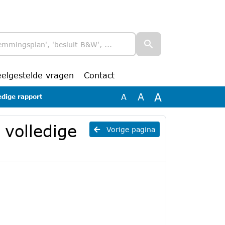
eelgestelde vragen
Contact
A
A
A
edige rapport
 volledige
Vorige pagina