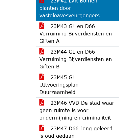
23M42 LVR Bomen
planten door
vasteloavesveurgengers
23M43 GL en D66
Verruiming Bijverdiensten en
Giften A
23M44 GL en D66
Verruiming Bijverdiensten en
Giften B
23M45 GL
UItvoeringsplan
Duurzaamheid
23M46 VVD De stad waar
geen ruimte is voor
ondermijning en criminaliteit
23M47 D66 Jong geleerd
is oud gedaan