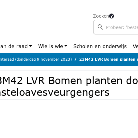
Zoeken
van de raad
Wie is wie
Scholen en onderwijs
V
teraad (donderdag 9 november 2023)
23M42 LVR Bomen planten doo
3M42 LVR Bomen planten do
asteloavesveurgengers