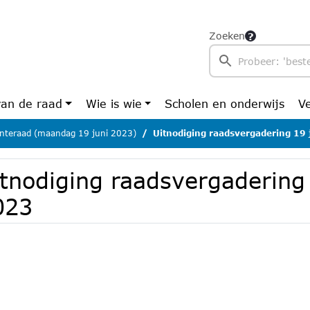
Zoeken
van de raad
Wie is wie
Scholen en onderwijs
V
teraad (maandag 19 juni 2023)
Uitnodiging raadsvergadering 19
itnodiging raadsvergadering 
023