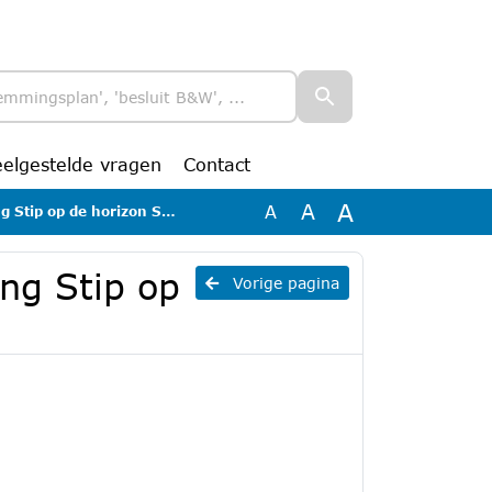
eelgestelde vragen
Contact
A
A
A
tip op de horizon Swalmen
ing Stip op
Vorige pagina