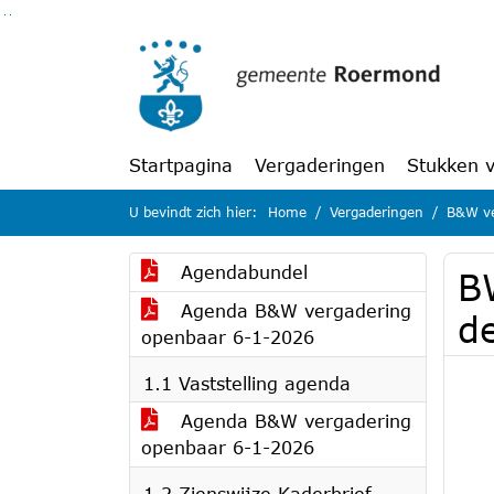
Ga naar de inhoud van deze pagina
Ga naar het zoeken
Ga naar het menu
Startpagina
Vergaderingen
Stukken 
U bevindt zich hier:
Home
Vergaderingen
B&W ve
Agendabundel
BW
Agenda B&W vergadering
d
openbaar 6-1-2026
1.1 Vaststelling agenda
Agenda B&W vergadering
openbaar 6-1-2026
1.2 Zienswijze Kaderbrief