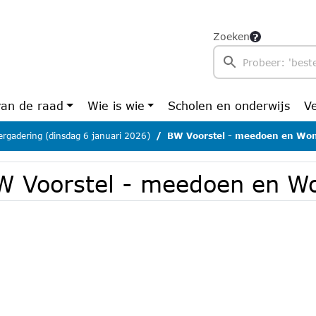
Zoeken
van de raad
Wie is wie
Scholen en onderwijs
V
rgadering (dinsdag 6 januari 2026)
BW Voorstel - meedoen en Wo
W Voorstel - meedoen en W