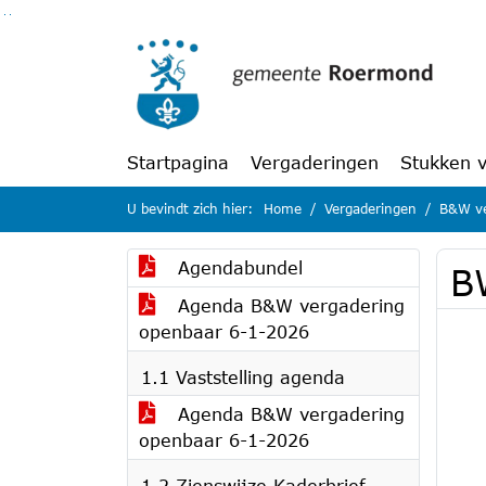
Ga naar de inhoud van deze pagina
Ga naar het zoeken
Ga naar het menu
Startpagina
Vergaderingen
Stukken 
U bevindt zich hier:
Home
Vergaderingen
B&W ve
Agendabundel
B
Agenda B&W vergadering
openbaar 6-1-2026
1.1 Vaststelling agenda
Agenda B&W vergadering
openbaar 6-1-2026
1.2 Zienswijze Kaderbrief