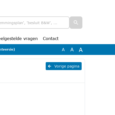
eelgestelde vragen
Contact
A
A
A
ntversie)
Vorige pagina