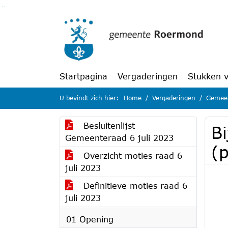
Ga naar de inhoud van deze pagina
Ga naar het zoeken
Ga naar het menu
Startpagina
Vergaderingen
Stukken 
U bevindt zich hier:
Home
Vergaderingen
Gemeen
Besluitenlijst
B
Gemeenteraad 6 juli 2023
(p
Overzicht moties raad 6
juli 2023
Definitieve moties raad 6
juli 2023
01 Opening