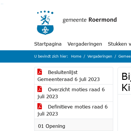
Ga naar de inhoud van deze pagina
Ga naar het zoeken
Ga naar het menu
Startpagina
Vergaderingen
Stukken 
U bevindt zich hier:
Home
Vergaderingen
Gemeen
Besluitenlijst
Bi
Gemeenteraad 6 juli 2023
K
Overzicht moties raad 6
juli 2023
Definitieve moties raad 6
juli 2023
01 Opening