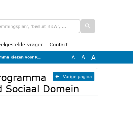
eelgestelde vragen
Contact
A
A
A
ansen Roermond Sociaal Domein
 programma
Vorige pagina
 Sociaal Domein