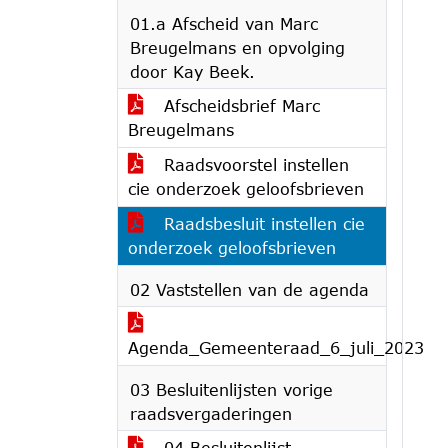
01.a Afscheid van Marc
Breugelmans en opvolging
door Kay Beek.
Afscheidsbrief Marc
Breugelmans
Raadsvoorstel instellen
cie onderzoek geloofsbrieven
Raadsbesluit instellen cie
onderzoek geloofsbrieven
02 Vaststellen van de agenda
Agenda_Gemeenteraad_6_juli_2023
03 Besluitenlijsten vorige
raadsvergaderingen
04 Besluitenlijst