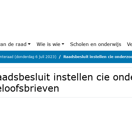
van de raad
Wie is wie
Scholen en onderwijs
V
teraad (donderdag 6 juli 2023)
Raadsbesluit instellen cie onderzo
adsbesluit instellen cie on
eloofsbrieven