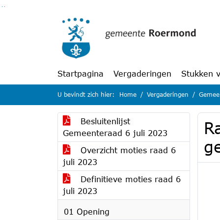
Ga naar de inhoud van deze pagina
Ga naar het zoeken
Ga naar het menu
Startpagina
Vergaderingen
Stukken 
U bevindt zich hier:
Home
Vergaderingen
Gemeen
Besluitenlijst
Ra
Gemeenteraad 6 juli 2023
g
Overzicht moties raad 6
juli 2023
Definitieve moties raad 6
juli 2023
01 Opening