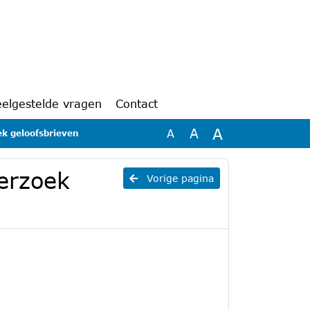
eelgestelde vragen
Contact
A
A
A
ek geloofsbrieven
derzoek
Vorige pagina