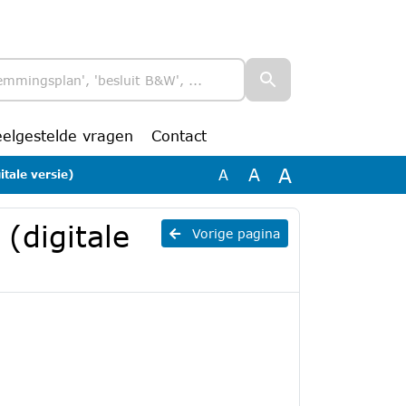
eelgestelde vragen
Contact
A
A
A
tale versie)
(digitale
Vorige pagina