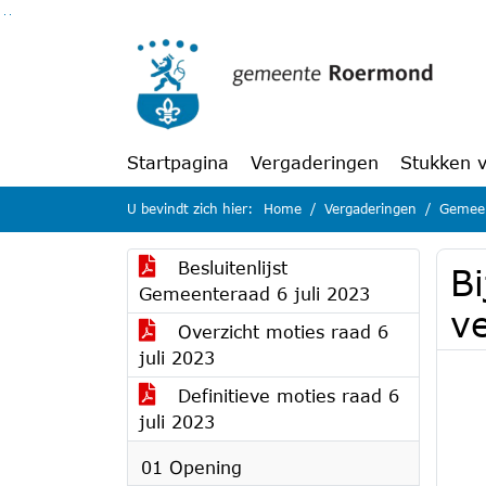
Ga naar de inhoud van deze pagina
Ga naar het zoeken
Ga naar het menu
Startpagina
Vergaderingen
Stukken 
U bevindt zich hier:
Home
Vergaderingen
Gemeen
Besluitenlijst
Bi
Gemeenteraad 6 juli 2023
ve
Overzicht moties raad 6
juli 2023
Definitieve moties raad 6
juli 2023
01 Opening