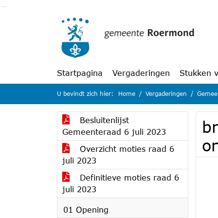
Ga naar de inhoud van deze pagina
Ga naar het zoeken
Ga naar het menu
Startpagina
Vergaderingen
Stukken 
U bevindt zich hier:
Home
Vergaderingen
Gemeen
Besluitenlijst
br
Gemeenteraad 6 juli 2023
o
Overzicht moties raad 6
juli 2023
Definitieve moties raad 6
juli 2023
01 Opening