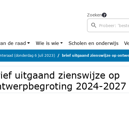
Zoeken
van de raad
Wie is wie
Scholen en onderwijs
V
teraad (donderdag 6 juli 2023)
brief uitgaand zienswijze op ontwerpbegroting 
ief uitgaand zienswijze op
ntwerpbegroting 2024-2027