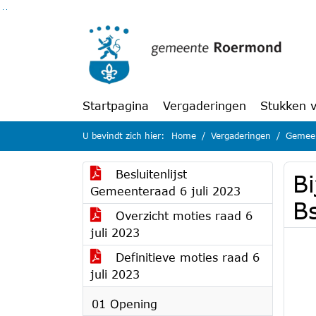
Ga naar de inhoud van deze pagina
Ga naar het zoeken
Ga naar het menu
Startpagina
Vergaderingen
Stukken 
U bevindt zich hier:
Home
Vergaderingen
Gemeen
Besluitenlijst
Bi
Gemeenteraad 6 juli 2023
B
Overzicht moties raad 6
juli 2023
Definitieve moties raad 6
juli 2023
01 Opening