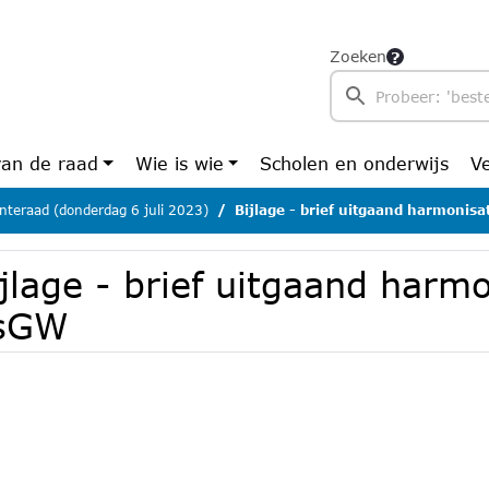
Zoeken
van de raad
Wie is wie
Scholen en onderwijs
V
teraad (donderdag 6 juli 2023)
Bijlage - brief uitgaand harmonis
jlage - brief uitgaand harmo
sGW