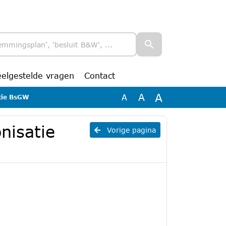
eelgestelde vragen
Contact
A
A
A
atie BsGW
nisatie
Vorige pagina