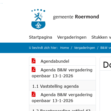
Ga naar de inhoud van deze pagina
Ga naar het zoeken
Ga naar het menu
Startpagina
Vergaderingen
Stukken 
U bevindt zich hier:
Home
Vergaderingen
B&W ve
Agendabundel
D
Agenda B&W vergadering
openbaar 13-1-2026
1.1 Vaststelling agenda
Agenda B&W vergadering
openbaar 13-1-2026
1.2 Beantwoording artikel 43