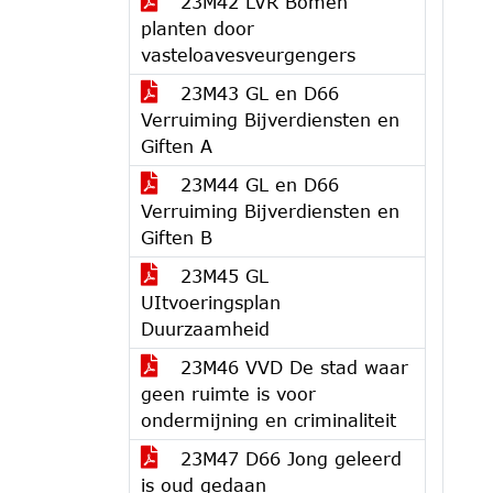
23M42 LVR Bomen
planten door
vasteloavesveurgengers
23M43 GL en D66
Verruiming Bijverdiensten en
Giften A
23M44 GL en D66
Verruiming Bijverdiensten en
Giften B
23M45 GL
UItvoeringsplan
Duurzaamheid
23M46 VVD De stad waar
geen ruimte is voor
ondermijning en criminaliteit
23M47 D66 Jong geleerd
is oud gedaan