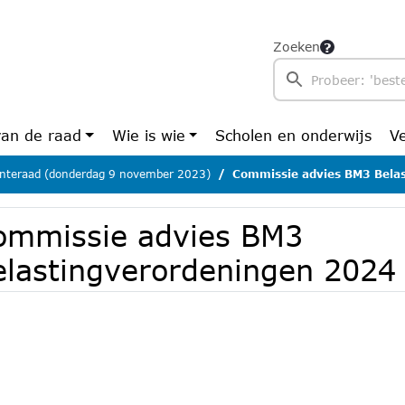
Zoeken
van de raad
Wie is wie
Scholen en onderwijs
V
teraad (donderdag 9 november 2023)
Commissie advies BM3 Belas
ommissie advies BM3
elastingverordeningen 2024