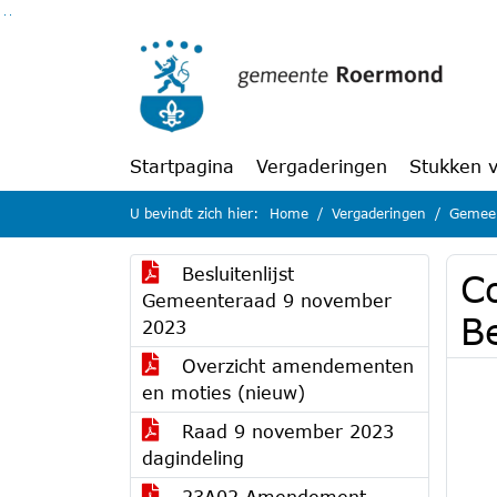
Ga naar de inhoud van deze pagina
Ga naar het zoeken
Ga naar het menu
Startpagina
Vergaderingen
Stukken 
U bevindt zich hier:
Home
Vergaderingen
Gemeen
Besluitenlijst
C
Gemeenteraad 9 november
B
2023
Overzicht amendementen
en moties (nieuw)
Raad 9 november 2023
dagindeling
23A02 Amendement