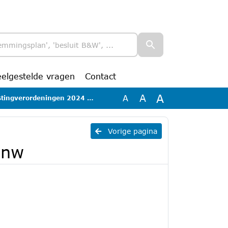
eelgestelde vragen
Contact
A
A
A
tingverordeningen 2024 nw
Vorige pagina
 nw