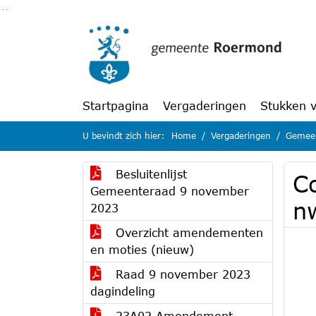
Ga naar de inhoud van deze pagina
Ga naar het zoeken
Ga naar het menu
Startpagina
Vergaderingen
Stukken 
U bevindt zich hier:
Home
Vergaderingen
Gemeen
Besluitenlijst
C
Gemeenteraad 9 november
n
2023
Overzicht amendementen
en moties (nieuw)
Raad 9 november 2023
dagindeling
23A02 Amendement