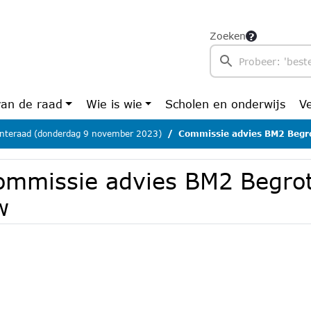
Zoeken
van de raad
Wie is wie
Scholen en onderwijs
V
teraad (donderdag 9 november 2023)
Commissie advies BM2 Begr
ommissie advies BM2 Begro
w