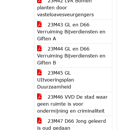
23M42 LVR Bomen
planten door
vasteloavesveurgengers
23M43 GL en D66
Verruiming Bijverdiensten en
Giften A
23M44 GL en D66
Verruiming Bijverdiensten en
Giften B
23M45 GL
UItvoeringsplan
Duurzaamheid
23M46 VVD De stad waar
geen ruimte is voor
ondermijning en criminaliteit
23M47 D66 Jong geleerd
is oud gedaan