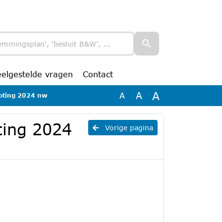
eelgestelde vragen
Contact
A
A
A
oting 2024 nw
ting 2024
Vorige pagina