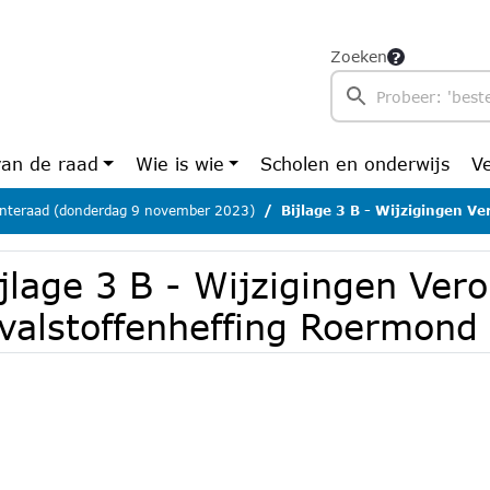
Zoeken
van de raad
Wie is wie
Scholen en onderwijs
V
teraad (donderdag 9 november 2023)
Bijlage 3 B - Wijzigingen Verordening
jlage 3 B - Wijzigingen Ver
fvalstoffenheffing Roermond