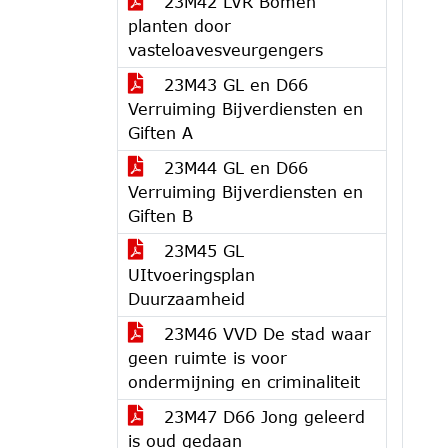
23M42 LVR Bomen
planten door
vasteloavesveurgengers
23M43 GL en D66
Verruiming Bijverdiensten en
Giften A
23M44 GL en D66
Verruiming Bijverdiensten en
Giften B
23M45 GL
UItvoeringsplan
Duurzaamheid
23M46 VVD De stad waar
geen ruimte is voor
ondermijning en criminaliteit
23M47 D66 Jong geleerd
is oud gedaan