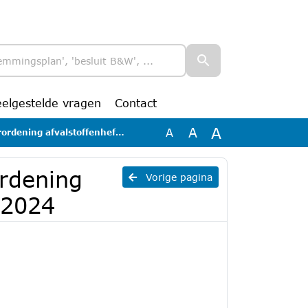
eelgestelde vragen
Contact
A
A
A
 afvalstoffenheffing Roermond 2024
ordening
Vorige pagina
 2024