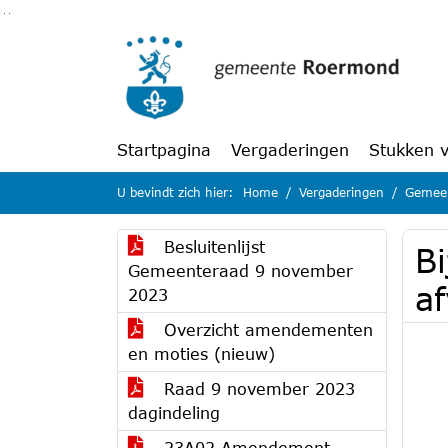
Ga naar de inhoud van deze pagina
Ga naar het zoeken
Ga naar het menu
Startpagina
Vergaderingen
Stukken 
U bevindt zich hier:
Home
Vergaderingen
Gemeen
Besluitenlijst
Bi
Gemeenteraad 9 november
a
2023
Overzicht amendementen
en moties (nieuw)
Raad 9 november 2023
dagindeling
23A02 Amendement