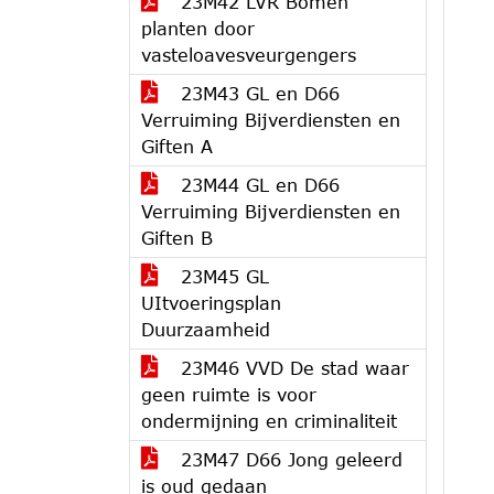
23M42 LVR Bomen
planten door
vasteloavesveurgengers
23M43 GL en D66
Verruiming Bijverdiensten en
Giften A
23M44 GL en D66
Verruiming Bijverdiensten en
Giften B
23M45 GL
UItvoeringsplan
Duurzaamheid
23M46 VVD De stad waar
geen ruimte is voor
ondermijning en criminaliteit
23M47 D66 Jong geleerd
is oud gedaan