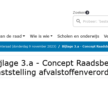
Zoeken
van de raad
Wie is wie
Scholen en onderwijs
V
teraad (donderdag 9 november 2023)
Bijlage 3.a - Concept Raadsbesluit raad va
jlage 3.a - Concept Raadsbe
ststelling afvalstoffenveror