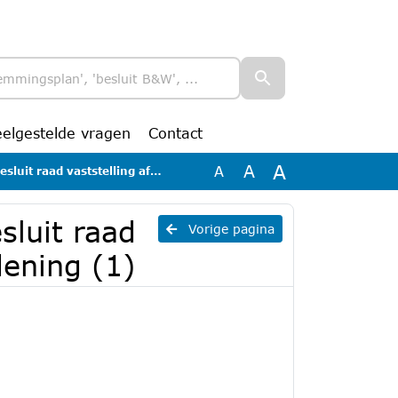
eelgestelde vragen
Contact
A
A
A
ststelling afvalstoffenverordening (1)
sluit raad
Vorige pagina
dening (1)