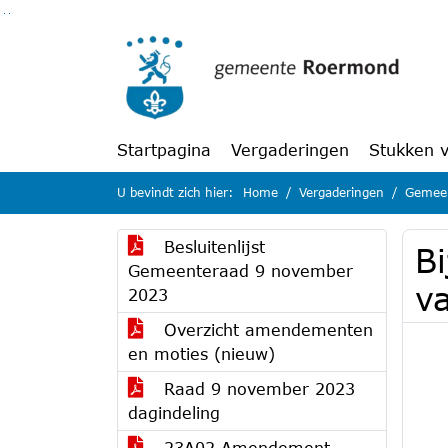
Ga naar de inhoud van deze pagina
Ga naar het zoeken
Ga naar het menu
Startpagina
Vergaderingen
Stukken 
U bevindt zich hier:
Home
Vergaderingen
Gemeen
Besluitenlijst
Bi
Gemeenteraad 9 november
va
2023
Overzicht amendementen
en moties (nieuw)
Raad 9 november 2023
dagindeling
23A02 Amendement