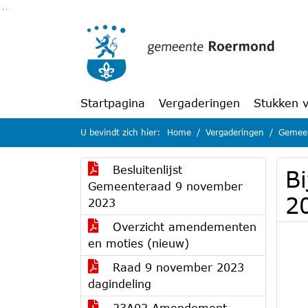
Ga naar de inhoud van deze pagina
Ga naar het zoeken
Ga naar het menu
Startpagina
Vergaderingen
Stukken 
U bevindt zich hier:
Home
Vergaderingen
Gemeen
Besluitenlijst
Bi
Gemeenteraad 9 november
2
2023
Overzicht amendementen
en moties (nieuw)
Raad 9 november 2023
dagindeling
23A02 Amendement