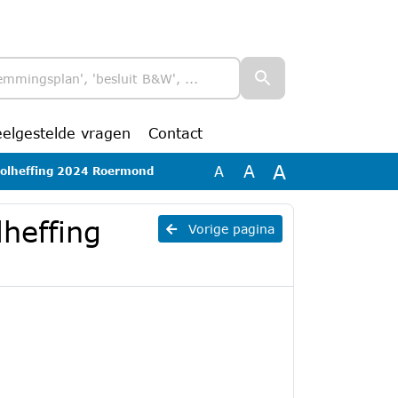
eelgestelde vragen
Contact
A
A
A
ioolheffing 2024 Roermond
lheffing
Vorige pagina