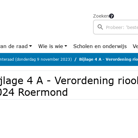
Zoeken
van de raad
Wie is wie
Scholen en onderwijs
V
teraad (donderdag 9 november 2023)
Bijlage 4 A - Verordening r
jlage 4 A - Verordening rioo
024 Roermond