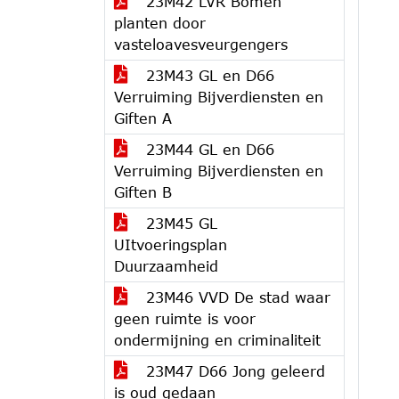
23M42 LVR Bomen
planten door
vasteloavesveurgengers
23M43 GL en D66
Verruiming Bijverdiensten en
Giften A
23M44 GL en D66
Verruiming Bijverdiensten en
Giften B
23M45 GL
UItvoeringsplan
Duurzaamheid
23M46 VVD De stad waar
geen ruimte is voor
ondermijning en criminaliteit
23M47 D66 Jong geleerd
is oud gedaan