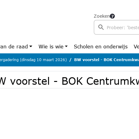
Zoeken
van de raad
Wie is wie
Scholen en onderwijs
V
rgadering (dinsdag 10 maart 2026)
BW voorstel - BOK Centrumkwa
W voorstel - BOK Centrumkw