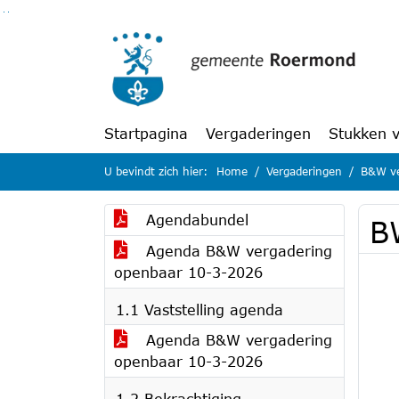
Ga naar de inhoud van deze pagina
Ga naar het zoeken
Ga naar het menu
Startpagina
Vergaderingen
Stukken 
U bevindt zich hier:
Home
Vergaderingen
B&W ve
Agendabundel
B
Agenda B&W vergadering
openbaar 10-3-2026
1.1 Vaststelling agenda
Agenda B&W vergadering
openbaar 10-3-2026
1.2 Bekrachtiging