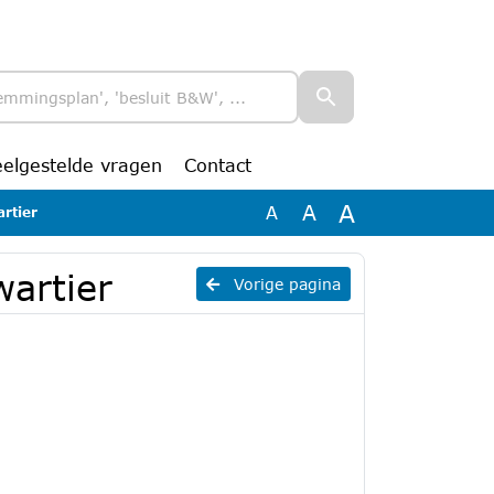
eelgestelde vragen
Contact
A
A
A
rtier
artier
Vorige pagina