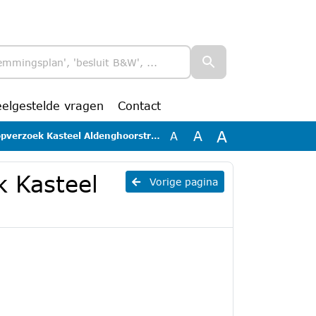
eelgestelde vragen
Contact
A
A
A
erzoek Kasteel Aldenghoorstraat 4A
k Kasteel
Vorige pagina