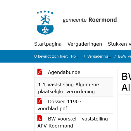
Ga naar de inhoud van deze pagina
Ga naar het zoeken
Ga naar het menu
Startpagina
Vergaderingen
Stukken 
U bevindt zich hier:
Home
Vergaderingen
B&W ver
Agendabundel
B
1.1 Vaststelling Algemene
A
plaatselijke verordening
Dossier 11903
voorblad.pdf
BW voorstel - vaststelling
APV Roermond