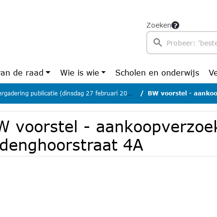
Zoeken
van de raad
Wie is wie
Scholen en onderwijs
V
gadering publicatie (dinsdag 27 februari 2024)
BW voorstel - aankoopv
W voorstel - aankoopverzoe
ldenghoorstraat 4A