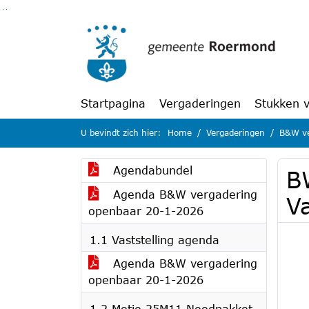
Ga naar de inhoud van deze pagina
Ga naar het zoeken
Ga naar het menu
Startpagina
Vergaderingen
Stukken 
U bevindt zich hier:
Home
Vergaderingen
B&W ve
Agendabundel
B
Agenda B&W vergadering
Va
openbaar 20-1-2026
1.1 Vaststelling agenda
Agenda B&W vergadering
openbaar 20-1-2026
1.2 Motie 25M11 Noodpakket