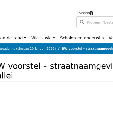
Zoeken
van de raad
Wie is wie
Scholen en onderwijs
V
rgadering (dinsdag 20 januari 2026)
BW voorstel - straatnaamgevin
W voorstel - straatnaamgev
llei