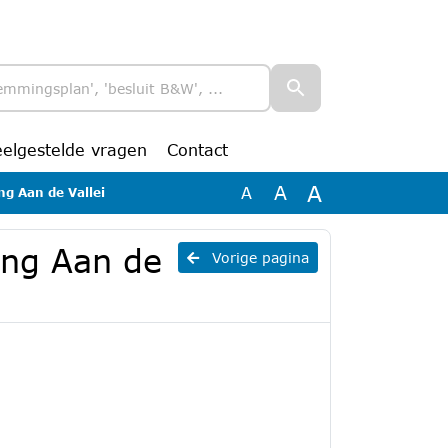
eelgestelde vragen
Contact
A
A
A
g Aan de Vallei
ing Aan de
Vorige pagina