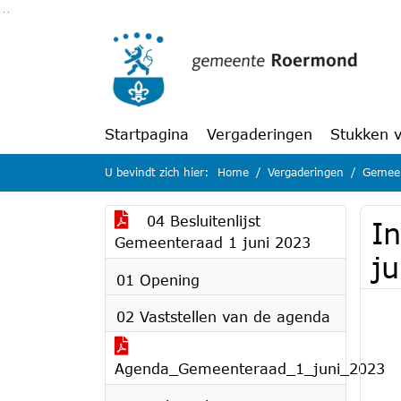
Ga naar de inhoud van deze pagina
Ga naar het zoeken
Ga naar het menu
Startpagina
Vergaderingen
Stukken 
U bevindt zich hier:
Home
Vergaderingen
Gemeen
04 Besluitenlijst
I
Gemeenteraad 1 juni 2023
j
01 Opening
02 Vaststellen van de agenda
Agenda_Gemeenteraad_1_juni_2023