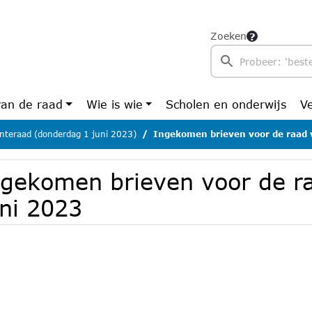
Zoeken
van de raad
Wie is wie
Scholen en onderwijs
V
teraad (donderdag 1 juni 2023)
Ingekomen brieven voor de raad 
ngekomen brieven voor de r
uni 2023