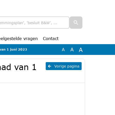
eelgestelde vragen
Contact
A
A
A
van 1 juni 2023
aad van 1
Vorige pagina