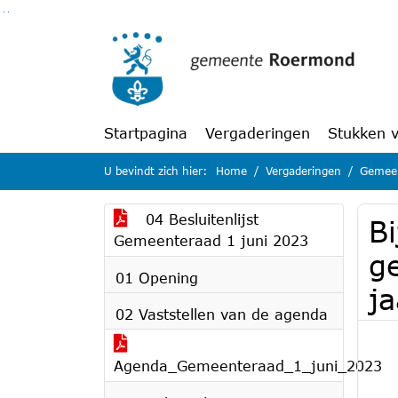
Ga naar de inhoud van deze pagina
Ga naar het zoeken
Ga naar het menu
Startpagina
Vergaderingen
Stukken 
U bevindt zich hier:
Home
Vergaderingen
Gemeen
04 Besluitenlijst
B
Gemeenteraad 1 juni 2023
g
01 Opening
j
02 Vaststellen van de agenda
Agenda_Gemeenteraad_1_juni_2023