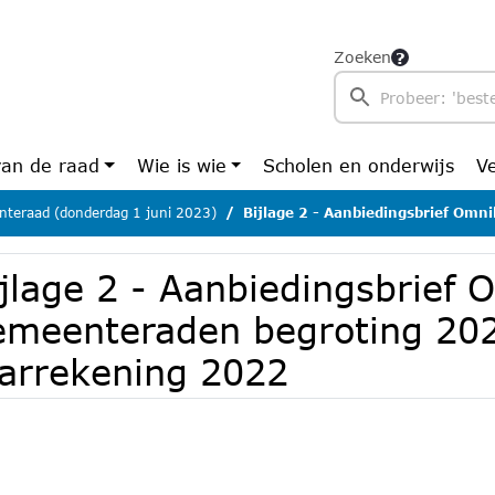
Zoeken
van de raad
Wie is wie
Scholen en onderwijs
V
teraad (donderdag 1 juni 2023)
Bijlage 2 - Aanbiedingsbrief Omnibuzz gemeenteraden begroting 
ijlage 2 - Aanbiedingsbrief
emeenteraden begroting 20
aarrekening 2022