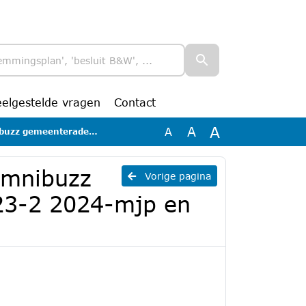
eelgestelde vragen
Contact
A
A
A
2023-2 2024-mjp en jaarrekening 2022
 Omnibuzz
Vorige pagina
23-2 2024-mjp en