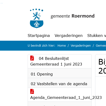
Ga naar de inhoud van deze pagina
Ga naar het zoeken
Ga naar het menu
Startpagina
Vergaderingen
Stukken 
U bevindt zich hier:
Home
Vergaderingen
Gemeen
04 Besluitenlijst
Bi
Gemeenteraad 1 juni 2023
2
01 Opening
02 Vaststellen van de agenda
Agenda_Gemeenteraad_1_juni_2023