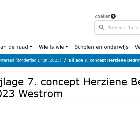
Zoeken
van de raad
Wie is wie
Scholen en onderwijs
V
teraad (donderdag 1 juni 2023)
Bijlage 7. concept Herziene Beg
jlage 7. concept Herziene B
023 Westrom