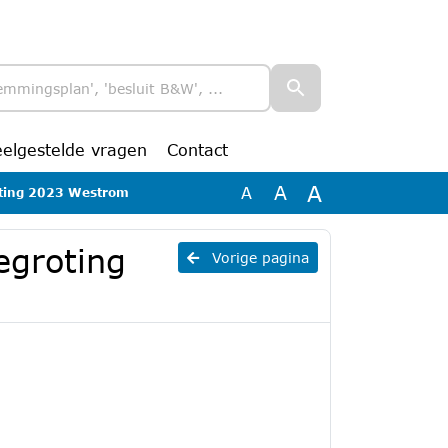
eelgestelde vragen
Contact
A
A
A
roting 2023 Westrom
egroting
Vorige pagina