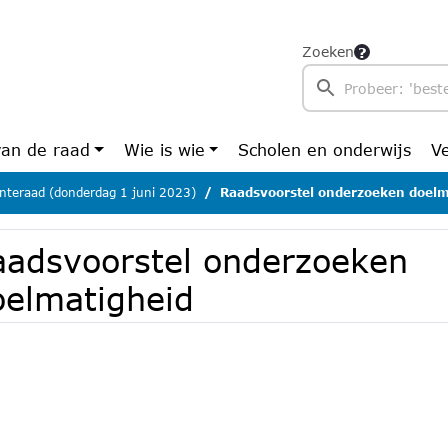
Zoeken
van de raad
Wie is wie
Scholen en onderwijs
V
teraad (donderdag 1 juni 2023)
Raadsvoorstel onderzoeken doelm
aadsvoorstel onderzoeken
oelmatigheid