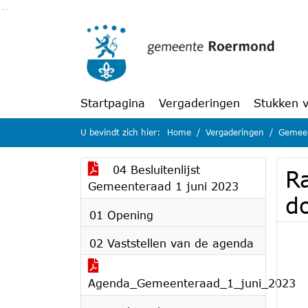
Ga naar de inhoud van deze pagina
Ga naar het zoeken
Ga naar het menu
Startpagina
Vergaderingen
Stukken 
U bevindt zich hier:
Home
Vergaderingen
Gemeen
04 Besluitenlijst
R
Gemeenteraad 1 juni 2023
d
01 Opening
02 Vaststellen van de agenda
Agenda_Gemeenteraad_1_juni_2023