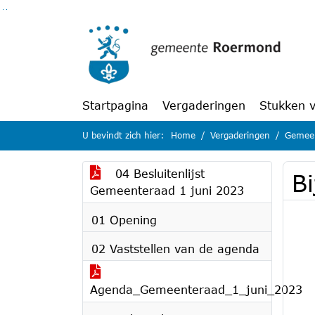
Ga naar de inhoud van deze pagina
Ga naar het zoeken
Ga naar het menu
Startpagina
Vergaderingen
Stukken 
U bevindt zich hier:
Home
Vergaderingen
Gemeen
04 Besluitenlijst
B
Gemeenteraad 1 juni 2023
01 Opening
02 Vaststellen van de agenda
Agenda_Gemeenteraad_1_juni_2023