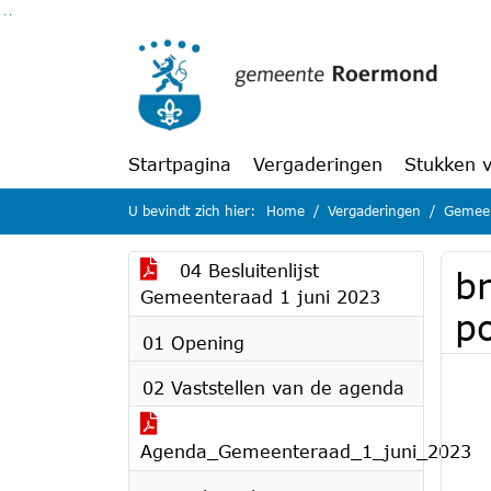
Ga naar de inhoud van deze pagina
Ga naar het zoeken
Ga naar het menu
Startpagina
Vergaderingen
Stukken 
U bevindt zich hier:
Home
Vergaderingen
Gemeen
04 Besluitenlijst
b
Gemeenteraad 1 juni 2023
po
01 Opening
02 Vaststellen van de agenda
Agenda_Gemeenteraad_1_juni_2023