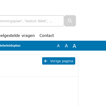
eelgestelde vragen
Contact
A
A
A
iebeleidsplan
Vorige pagina